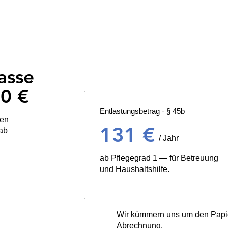
asse
 0 €
Entlastungsbetrag · § 45b
fen
131 €
 ab
/ Jahr
ab Pflegegrad 1 — für Betreuung
und Haushaltshilfe.
Wir kümmern uns um den Papi
genanteil.
Abrechnung.