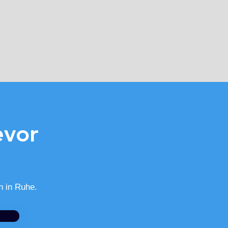
evor
h in Ruhe.