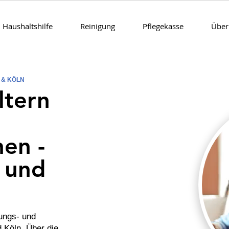
Haushaltshilfe
Reinigung
Pflegekasse
Über
 & KÖLN
ltern
en -
t und
ungs- und
 Köln. Über die