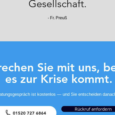
Gesellschaft.
- Fr. Preuß
echen Sie mit uns, b
es zur Krise kommt.
atungsgespräch ist kostenlos — und Sie entscheiden danac
Rückruf anfordern
01520 727 6864