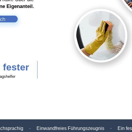
ne Eigenanteil.
äch
 fester
tagshelfer
schsprachig · Einwandfreies Führungszeugnis · Ein fest